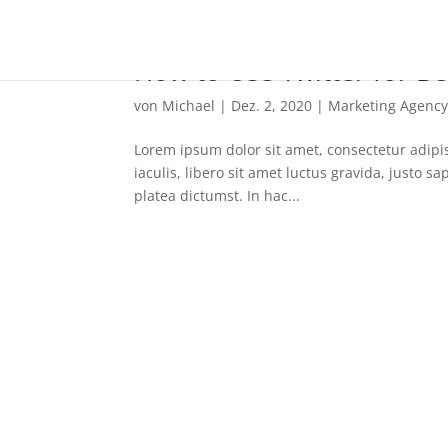
How to Use Twitter for B
von
Michael
|
Dez. 2, 2020
|
Marketing Agenc
Lorem ipsum dolor sit amet, consectetur adipis
iaculis, libero sit amet luctus gravida, justo s
platea dictumst. In hac...
HAST DU FRAGEN