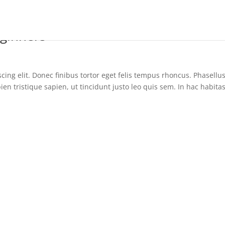
eginners
y
cing elit. Donec finibus tortor eget felis tempus rhoncus. Phasellu
apien tristique sapien, ut tincidunt justo leo quis sem. In hac habita
?
KONT